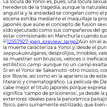
La locura de Yonoi es, pues, una locura sexu
herederos de la tragedia, aunque la naturalez
angustia y la ansiedad se congelan como el 
escena exhiba mediante el maquillaje la pro
japonés que aúne el concepto de fusión sexua
sido ejecutado como sus compañeros del golp
estar comisionado en Manchuria cuando su
Aún sin el a
la muerte caracteriza a Yonoi y, desde el pun
seppukus
vulgares, desprolijos, innobles, val
se muestran son bruscos, veloces o ineficac
estilístico
camp
-aunque no un
camp
exalta
Si en el Yonoi de Sakamoto -otro músico, co
por Bowie, así como en la apariencia de este,
literario y cinematográfico. La película de 
cabe mejor el título japonés porque expresa 
significa ‘campo de prisioneros’, ya desde l
exteriores ideales para la panorámica paisaj
físico, pero sumamente estilizado, que bien r