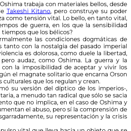
e Oshima trabaja con materiales bellos, desde
 de
Takeshi Kitano
, pero construye su poder
 como tensión vital. Lo bello, en tanto vital,
mpos de guerra, en los que la sensibilidad
s tiempos que los bélicos?
formalmente las condiciones dogmáticas de
s tanto con la nostalgia del pasado imperial
olencia es dolorosa, como duele la libertad,
, pero audaz, como Oshima. La guerra y la
con la imposibilidad de aceptar y vivir los
egún el magnate solitario que encarna Orson
 culturales que los regulan y crean.
lmó su versión del díptico de los imperios-,
taria, a menudo tan radical que sólo se sacia
miento que no implica, en el caso de Oshima y
trumentan el abuso, pero sí la comprensión de
garradamente, su representación y la crisis
ulso vital que lleva hacia un objeto que se