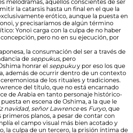
ores melodramas, aquellos conscientes de ser
tir la catarsis hasta un final en el que la
 exclusivamente erótico, aunque la puesta en
Yonoi, y precisaríamos de algún término
tico: Yonoi carga con la culpa de no haber
 concepción, pero no en su ejecución, por
 japonesa, la consumación del ser a través de
undancia de
seppukus
, pero
e Oshima honrar el
seppuku
y por eso los que
na, además de ocurrir dentro de un contexto
ceremoniosa de los rituales y tradiciones.
wrence del título, que no está encarnado
nce de Arabia en tanto personaje histórico-
a puesta en escena de Oshima, a la que le
iz navidad, señor Lawrence
es
Furyo
, que
s primeros planos, a pesar de contar con
plía el campo visual más bien acotado y
, la culpa de un tercero, la prisión íntima de