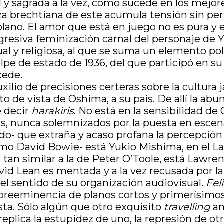
al y sagrada a la vez, como sucede en los mej
a brechtiana de este acumula tensión sin permi
plano. El amor que está en juego no es pura y
gresiva feminización carnal del personaje de 
l y religiosa, al que se suma un elemento polí
e de estado de 1936, del que participó en su
cede.
uxilio de precisiones certeras sobre la cultura
to de vista de Oshima, a su país. De allí la ab
e decir
harakiris
. No está en la sensibilidad d
es, nunca solemnizados por la puesta en esce
do- que extraña y acaso profana la percepción 
mo David Bowie- está Yukio Mishima, en el La
 tan similar a la de Peter O’Toole, está Lawre
David Lean es mentada y a la vez recusada por l
el sentido de su organización audiovisual.
Fel
a preeminencia de planos cortos y primerísimo
ista. Sólo algún que otro exquisito
travelling
am
eplica la estupidez de uno, la represión de otro