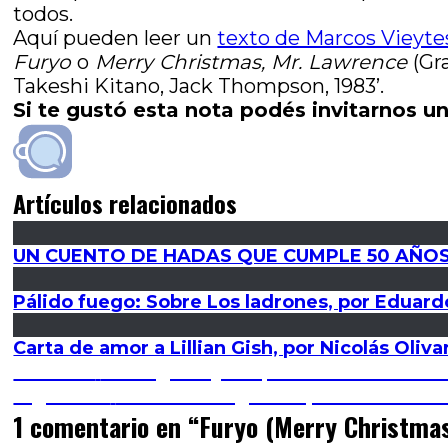
todos.
Aquí pueden leer un
texto de Marcos Vieyte
Furyo
o
Merry Christmas, Mr. Lawrence
(Gr
Takeshi Kitano, Jack Thompson, 1983’.
Si te gustó esta nota podés invitarnos un
Artículos relacionados
UN CUENTO DE HADAS QUE CUMPLE 50 AÑOS
Pálido fuego: Sobre Los ladrones, por Eduard
Carta de amor a Lillian Gish, por Nicolás Oliva
Navegación
Entrada
Anterior
Outrage Beyond, de Takeshi Kitano
anterior:
Entrada
Siguiente
El arte de la guerra (The Grandmas
de
siguiente:
1 comentario en “
Furyo (Merry Christmas