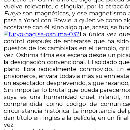
vuelve relevante, o singular, por la atracc
Furyo
son magnéticas, y ese magnetismo ap
pasa a Yonoi con Bowie, a quien ve como al
acostarse con él, sino algo que, acaso, se fun
La única vez que 
control después de enterarse que ha sido 
puestos de los cambistas en el templo, grit
vez, Oshima filma esa escena desde un picad
la designación convencional. El soldado que
plano, llora radicalmente conmovido. En e
prisioneros, envara todavía más su enhiesta
un espectador desprevenido, sigue rezando, 
Sin importar lo brutal que pueda parecernos
suya es una humanidad cruel, infantil, ma
comprendida como código de comunicación
circunstancia histórica. La importancia del
dan título en inglés a la película, en un f
vez.