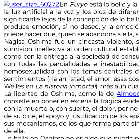
En
Furyo
está lo bello y l
la luz artificial a la voz y los ojos de dif
significante lejos de la concepción de lo bel
produce emoción, si no deseo, y la emoció
puede hacer que, quien se abandona a ella, s
Nagisa Oshima fue un cineasta violento, 
sumisión irreflexiva al orden cultural esta
como con la entrega a la sociedad de consum
con todas las parcialidades e inestabili
homosexualidad son los temas centrales 
sentimientos («la amistad, el amor, esas c
Welles en
La historia inmortal
), más aún cua
La libertad de Oshima, como la de
Almodó
consiste en poner en escena la trágica evide
con la muerte o, con suerte, el dolor, por n
de su cine, el apoyo y justificación de los 
sus mecanismos, de los que forma parte sin
de ella.
Lo bello en Oshima no es algo que pueda se