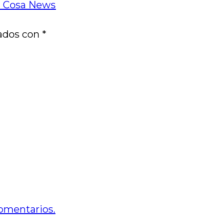
 - Cosa News
cados con
*
omentarios.