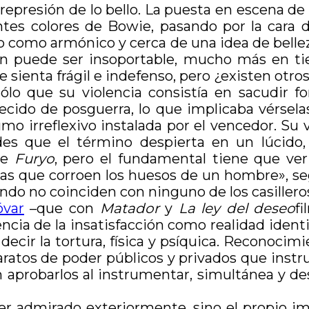
a represión de lo bello. La puesta en escena d
erentes colores de Bowie, pasando por la cara
lo como armónico y cerca de una idea de belleza
n puede ser insoportable, mucho más en tie
e sienta frágil e indefenso, pero ¿existen otro
sólo que su violencia consistía en sacudir 
blecido de posguerra, lo que implicaba vérsela
o irreflexivo instalada por el vencedor. Su vi
dades que el término despierta en un lúcido
de
Furyo
, pero el fundamental tiene que ver 
osas que corroen los huesos de un hombre», s
ndo no coinciden con ninguno de los casilleros
var
–que con
Matador
y
La ley del deseo
fi
ncia de la insatisfacción como realidad identi
o decir la tortura, física y psíquica. Reconoci
aparatos de poder públicos y privados que ins
 aprobarlos al instrumentar, simultánea y des
r admirado exteriormente, sino el propio imp