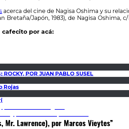
s
acerca del cine de Nagisa Oshima y su relaci
an Bretaña/Japón, 1983), de Nagisa Oshima, c
 cafecito por acá:
: ROCKY, POR JUAN PABLO SUSEL
o Rojas
ri
, por Marcos Rodríguez
ter), por Gabriela López Zubiría
, Mr. Lawrence), por Marcos Vieytes
”