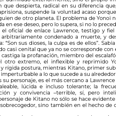
ión que despierta, radical en su diferencia qu
risiona, suspende la voluntad acaso porque
guien de otro planeta. El problema de Yonoi n
da en ese deseo, pero lo supera, si no lo preced
el oficial de enlace Lawrence, testigo y fiel 
arbitrariamente condenado a muerte, y dest
a: “Son sus dioses, la culpa es de ellos”. Sab
o casi cenital que ya no se corresponde con 
 castiga la profanación, miembro del escalaf
l otro extremo, el inflexible y reprimido 
 y rígida postura, mientras Kitano, primer s
imperturbable a lo que sucede a su alrededor
 su personaje, es el más cercano a Lawrence 
leable, lúcida e incluso tolerante; la frecu
 y convivencia –terrible, sí, pero inteli
 personaje de Kitano no sólo se hace evident
inal sobrecogedor, sino también en el hecho d